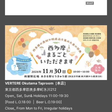
VERTERE Okutama Taproom［本店］
東京都西多摩郡奥多摩町氷川212
Open_ Sat, Sun& Holidays 11:00-19:30
[Food L.O.18:00 | Beer L.O.19:00]
Close_ From Mon to Fri, Irregular holidays