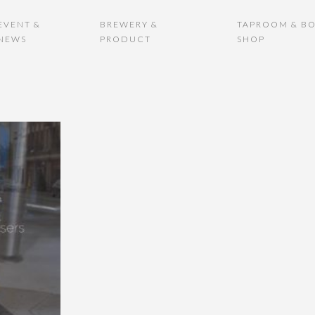
EVENT &
BREWERY &
TAPROOM & BO
NEWS
PRODUCT
SHOP