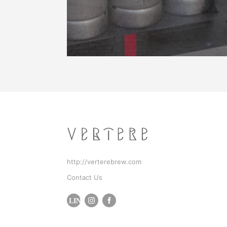
http://verterebrew.com
Contact Us