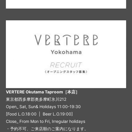
VERTERE Okutama Taproom［本店］
東京都西多摩郡奥多摩町氷川212
Open_ Sat, Sun& Holidays 11:00-19:30
[Food L.O.18:00 | Beer L.O.19:00]
Close_ From Mon to Fri, Irregular holidays
・予約不可、ご来店順のご案内になります。