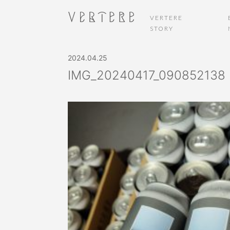
VERTERE
STORY
2024.04.25
IMG_20240417_090852138