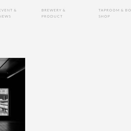
EVENT &
BREWERY &
TAPROOM & BO
NEWS
PRODUCT
SHOP