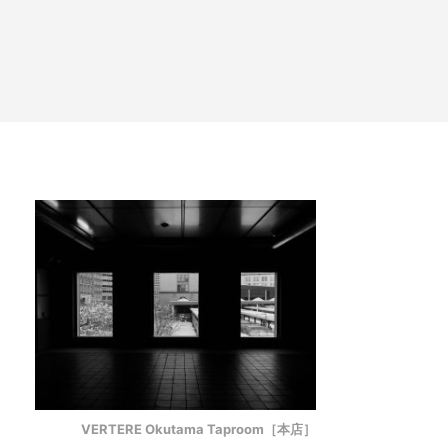
VERTERE Okutama Taproom［本店］