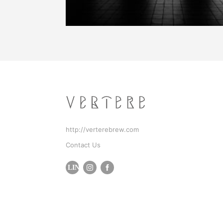
http://verterebrew.com
Contact Us