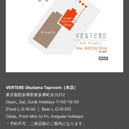
VERTERE Okutama Taproom［本店］
東京都西多摩郡奥多摩町氷川212
Open_ Sat, Sun& Holidays 11:00-19:30
[Food L.O.18:00 | Beer L.O.19:00]
Close_ From Mon to Fri, Irregular holidays
・予約不可、ご来店順のご案内になります。