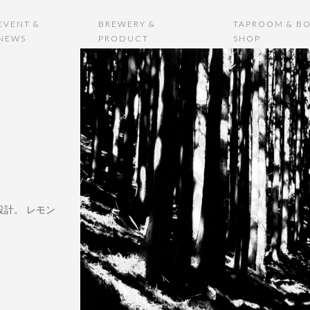
EVENT &
BREWERY &
TAPROOM & BO
NEWS
PRODUCT
SHOP
計。 レモン
。