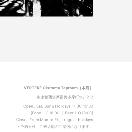
VERTERE Okutama Taproom［本店］
東京都西多摩郡奥多摩町氷川212
Open_ Sat, Sun& Holidays 11:00-19:30
[Food L.O.18:00 | Beer L.O.19:00]
Close_ From Mon to Fri, Irregular holidays
・予約不可、ご来店順のご案内になります。