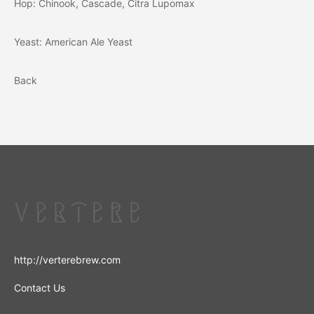
Hop: Chinook, Cascade, Citra Lupomax
Yeast: American Ale Yeast
Back
http://verterebrew.com
Contact Us