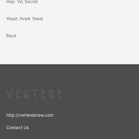
Hop: Vic Secret
Yeast: Kveik Yeast
Back
http://verterebrew.com
Contact Us