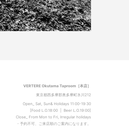
VERTERE Okutama Taproom［本店］
東京都西多摩郡奥多摩町氷川212
Open_ Sat, Sun& Holidays 11:00-19:30
[Food L.O.18:00 | Beer L.O.19:00]
Close_ From Mon to Fri, Irregular holidays
・予約不可、ご来店順のご案内になります。