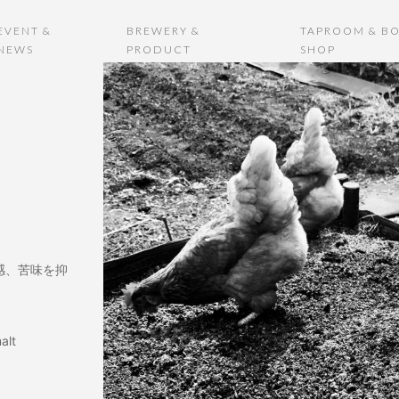
EVENT &
BREWERY &
TAPROOM & BO
NEWS
PRODUCT
SHOP
感、苦味を抑
alt