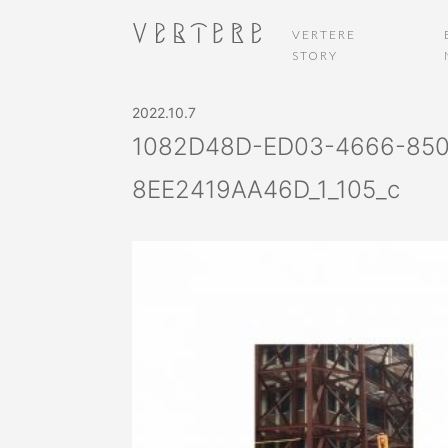
VERTERE
STORY
2022.10.7
1082D48D-ED03-4666-850
8EE2419AA46D_1_105_c