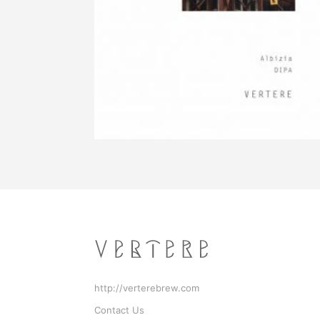
http://verterebrew.com
Contact Us