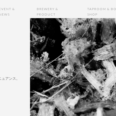
EVENT &
BREWERY &
TAPROOM & BO
NEWS
PRODUCT
SHOP
ニュアンス。