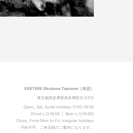
VERTERE Okutama Taproom［本店］
東京都西多摩郡奥多摩町氷川212
Open_ Sat, Sun& Holidays 11:00-19:30
[Food L.O.18:00 | Beer L.O.19:00]
Close_ From Mon to Fri, Irregular holidays
・予約不可、ご来店順のご案内になります。