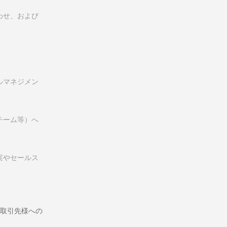
わせ、および
ルマネジメン
チーム等）へ
案やセールス
取引先様への