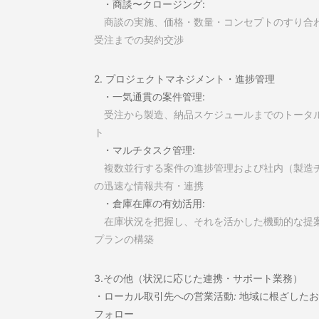
・商談〜クロージング
:
商談の実施、価格・数量・コンセプトのすり合
受注までの契約交渉
2. プロジェクトマネジメント・進捗管理
・一気通貫の案件管理:
受注から製造、納品スケジュールまでのトータ
ト
・マルチタスク管理
:
複数並行する案件の進捗管理および社内（製造
の迅速な情報共有・連携
・倉庫在庫の有効活用
:
在庫状況を把握し、それを活かした機動的な提
プランの構築
3.その他（状況に応じた連携・サポート業務）
・
ローカル取引先への営業活動
:
地域に根ざしたお
フォロー